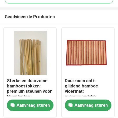
Geadviseerde Producten
Sterke en duurzame
Duurzaam anti-
Huis
bamboestokken:
glijdend bamboe
premium steunen voor
vloermat:
klimplanten
milieuvriendelijk
Producten
bamboe-dekmantel
Aanvraag sturen
Aanvraag sturen
voor badkamer en
keuken
Videos