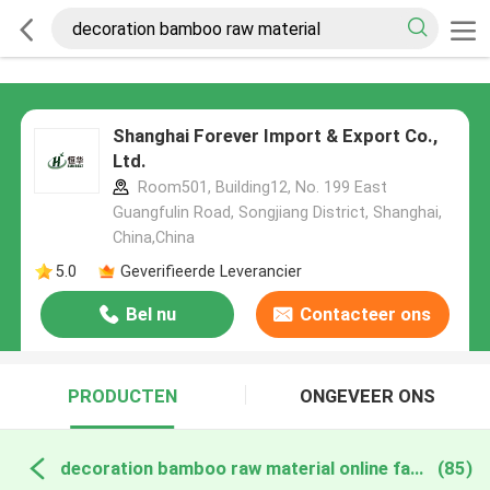
Shanghai Forever Import & Export Co.,
Ltd.
Room501, Building12, No. 199 East
Guangfulin Road, Songjiang District, Shanghai,
China,China
5.0
Geverifieerde Leverancier
Bel nu
Contacteer ons
PRODUCTEN
ONGEVEER ONS
decoration bamboo raw material online fabricage
(85)