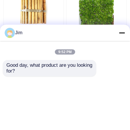
20x100cm decoratief
Kunstmatige hek
Jim
bamboe hek kleine tuin
Telescopische heg
decoratieve grenshek
Kunststof hek Tuin
voor buitendecoratie
9:52 PM
Beste prijs
Beste prijs
Good day, what product are you looking 
for?
Contacteer ons
Contacteer ons
Bekijk meer
Thuis
Ongeveer ons
Contacteer ons
Desktop Site
Sitemap
Privacy Policy