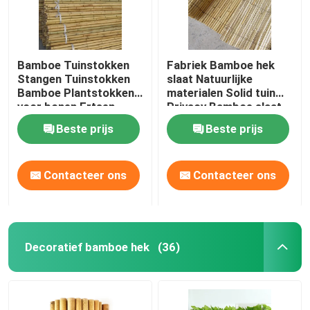
Bamboe Tuinstokken
Fabriek Bamboe hek
Stangen Tuinstokken
slaat Natuurlijke
Bamboe Plantstokken
materialen Solid tuin
voor bonen Ertsen
Privacy Bamboe slaat
Komkommers
Beste prijs
Beste prijs
Fruitplanten Bomen
Contacteer ons
Contacteer ons
Decoratief bamboe hek
(36)