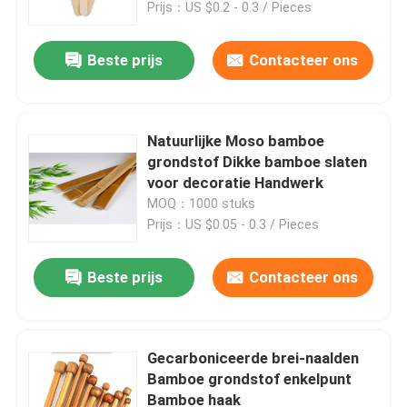
Vastgestelde
Prijs：US $0.2 - 0.3 / Pieces
Beste prijs
Contacteer ons
Natuurlijke Moso bamboe
grondstof Dikke bamboe slaten
voor decoratie Handwerk
MOQ：1000 stuks
Prijs：US $0.05 - 0.3 / Pieces
Beste prijs
Contacteer ons
Huis
Producten
Gecarboniceerde brei-naalden
Bamboe grondstof enkelpunt
Bamboe haak
Videos