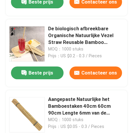
Beste prijs
Contacteer ons
De biologisch afbreekbare
Organische Natuurlijke Vezel
Straw Reusable Bamboo
Drinking Straw van de Bamboe
MOQ：1000 stuks
Grondstof met
Prijs：US $0.2 - 0.3 / Pieces
Reinigingsmachine
Beste prijs
Contacteer ons
Aangepaste Natuurlijke het
Bamboestaken 40cm 60cm
90cm Lengte 6mm van de
Bamboe Grondstof Diameter
MOQ：1000 stuks
Prijs：US $0.05 - 0.3 / Pieces