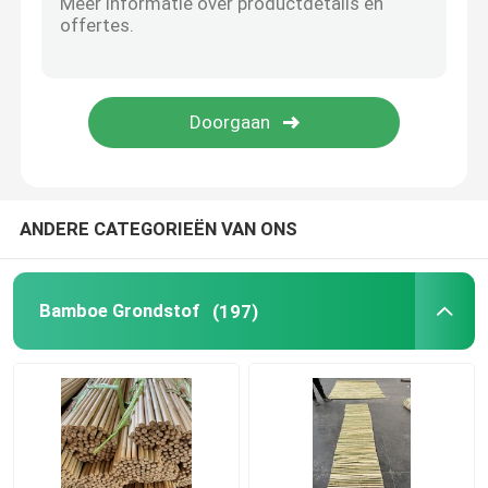
Bamboe Tiki Bar
massieve bamboe vloeren
bamboe het met panelen bekleden
ANDERE CATEGORIEËN VAN ONS
Bamboe rondbreinaalden
Bamboe Grondstof
(197)
Blinde bamboerol
Blank bamboe-onderwielen
bamboehark