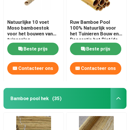
Natuurlijke 10 voet
Ruw Bamboe Pool
Moso bamboestok
100% Natuurlijk voor
voor het bouwen van
het Tuinieren Bouw en
tuinaanleg
Decoratie het Riet/de
Staken van het
Beste prijs
Beste prijs
Hoogste
Kwaliteitsbamboe
Contacteer ons
Contacteer ons
Bamboe pool hek
(35)