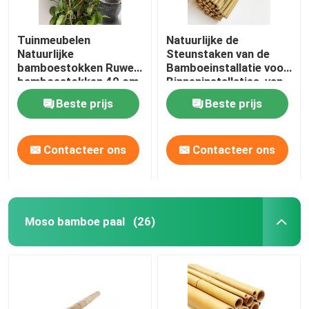
Tuinmeubelen
Natuurlijke de
Natuurlijke
Steunstaken van de
bamboestokken Ruwe
Bamboeinstallatie voor
bamboestokken 40 cm
Binneninstallaties, van
tot 500 cm hoogte
het de Tuinbamboe van
Beste prijs
Beste prijs
Polen van
Bamboestokken Staak
40cm 595cm
Contacteer ons
Contacteer ons
Moso bamboe paal
(26)