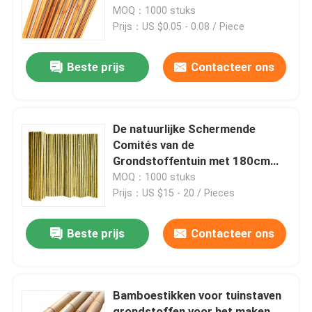
MOQ：1000 stuks
Prijs：US $0.05 - 0.08 / Piece
Ongeveer ons
Beste prijs
Contacteer ons
Fabrieksreis
Kwaliteitscontrole
De natuurlijke Schermende
Comités van de
Grondstoffentuin met 180cm
Contact de V.S.
240cm Lengte
MOQ：1000 stuks
Prijs：US $15 - 20 / Pieces
Nieuws
Beste prijs
Contacteer ons
Gevallen
Bamboestikken voor tuinstaven
Bamboe Grondstof
grondstoffen voor het maken