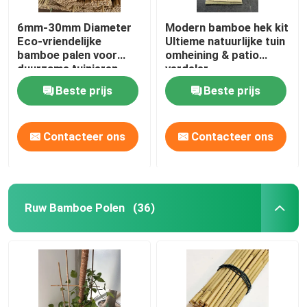
6mm-30mm Diameter
Modern bamboe hek kit
Eco-vriendelijke
Ultieme natuurlijke tuin
bamboe palen voor
omheining & patio
duurzame tuinieren
verdeler
Beste prijs
Beste prijs
Contacteer ons
Contacteer ons
Ruw Bamboe Polen
(36)