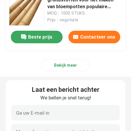
van bloempotten populaire
bamboepotten voor planten en
MOQ：1000 STUKS
Ruw Bamboe Polen
decoratie
Prijs：negotiate
Moso bamboe paal
Beste prijs
Contacteer ons
Bamboe pool hek
Bekijk meer
Decoratief bamboe hek
Laat een bericht achter
Eenmalige bamboeslammen
We bellen je snel terug!
Bamboe potdeksel
Natuurlijke Bamboetoorts