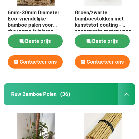
6mm-30mm Diameter
Groen/zwarte
Eco-vriendelijke
bamboestokken met
bamboe palen voor
kunststof coating -
duurzame tuinieren
aangepaste maten voor
tuinieren en decoratie
Beste prijs
Beste prijs
Contacteer ons
Contacteer ons
Ruw Bamboe Polen
(36)