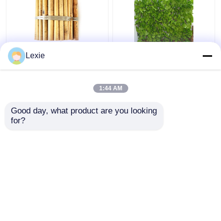
20x100cm decoratief
Kunstmatige hek
Lexie
bamboe hek kleine tuin
Telescopische heg
decoratieve grenshek
Kunststof hek Tuin
voor buitendecoratie
1:44 AM
Beste prijs
Beste prijs
Good day, what product are you looking 
for?
Contacteer ons
Contacteer ons
Bekijk meer
Thuis
Ongeveer ons
Contacteer ons
Desktop Site
Sitemap
Privacy Policy