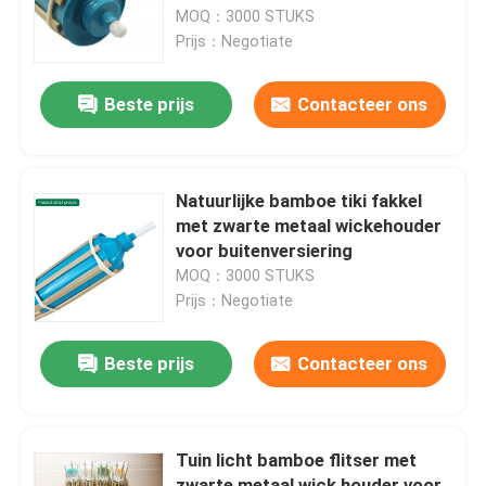
MOQ：3000 STUKS
Prijs：Negotiate
Ongeveer ons
Beste prijs
Contacteer ons
Fabrieksreis
Kwaliteitscontrole
Natuurlijke bamboe tiki fakkel
met zwarte metaal wickehouder
voor buitenversiering
Contact de V.S.
MOQ：3000 STUKS
Prijs：Negotiate
Nieuws
Beste prijs
Contacteer ons
Gevallen
Tuin licht bamboe flitser met
Bamboe Grondstof
zwarte metaal wick houder voor