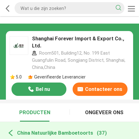
Shanghai Forever Import & Export Co.,
Ltd.
Room501, Building12, No. 199 East
Guangfulin Road, Songjiang District, Shanghai,
China,China
5.0
Geverifieerde Leverancier
Bel nu
Contacteer ons
PRODUCTEN
ONGEVEER ONS
China Natuurlijke Bamboetoorts
(37)