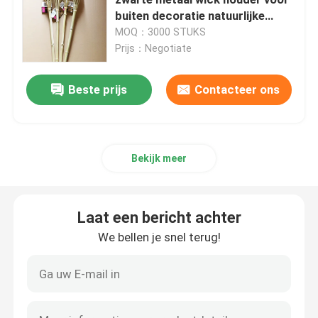
buiten decoratie natuurlijke
bamboe tiki flitser
MOQ：3000 STUKS
Ruw Bamboe Polen
Prijs：Negotiate
Moso bamboe paal
Beste prijs
Contacteer ons
Bamboe pool hek
Bekijk meer
Decoratief bamboe hek
Laat een bericht achter
Eenmalige bamboeslammen
We bellen je snel terug!
Bamboe potdeksel
Natuurlijke Bamboetoorts