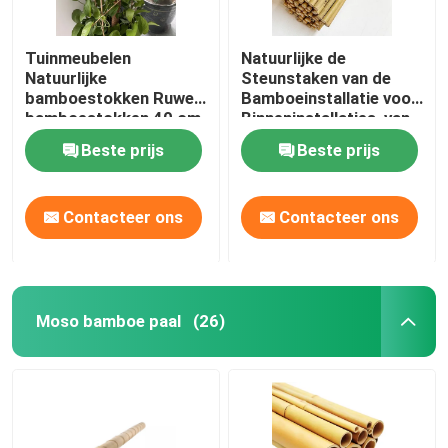
Tuinmeubelen
Natuurlijke de
Natuurlijke
Steunstaken van de
bamboestokken Ruwe
Bamboeinstallatie voor
bamboestokken 40 cm
Binneninstallaties, van
tot 500 cm hoogte
het de Tuinbamboe van
Beste prijs
Beste prijs
Polen van
Bamboestokken Staak
40cm 595cm
Contacteer ons
Contacteer ons
Moso bamboe paal
(26)