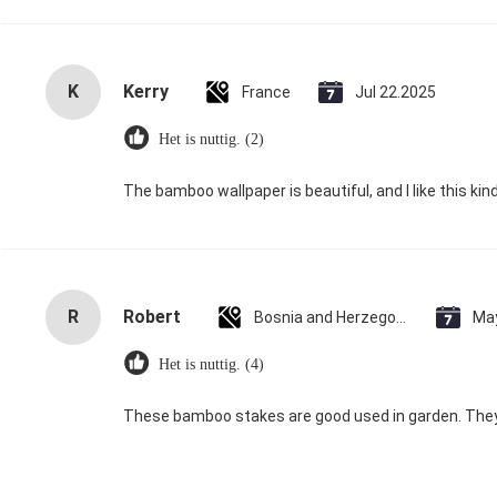
K
Kerry
France
Jul 22.2025
Het is nuttig. (2)
The bamboo wallpaper is beautiful, and I like this kind
R
Robert
Bosnia and Herzegovina
Ma
Het is nuttig. (4)
These bamboo stakes are good used in garden. They h