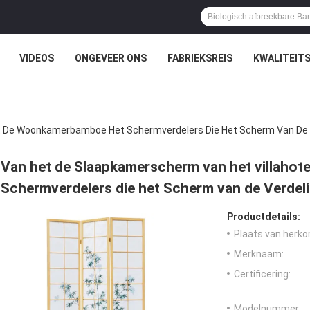
VIDEOS
ONGEVEER ONS
FABRIEKSREIS
KWALITEIT
et De Woonkamerbamboe Het Schermverdelers Die Het Scherm Van De 
Van het de Slaapkamerscherm van het villaho
Schermverdelers die het Scherm van de Verde
Productdetails:
Plaats van herko
Merknaam:
Certificering:
Modelnummer: