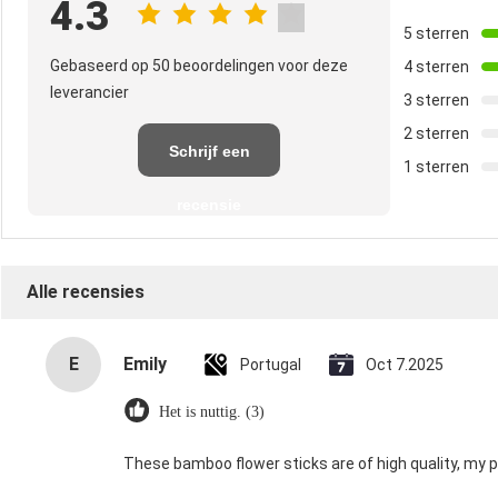
4.3
5 sterren
Gebaseerd op 50 beoordelingen voor deze
4 sterren
leverancier
3 sterren
2 sterren
Schrijf een
1 sterren
recensie
Alle recensies
E
Emily
Portugal
Oct 7.2025
Het is nuttig. (3)
These bamboo flower sticks are of high quality, my p