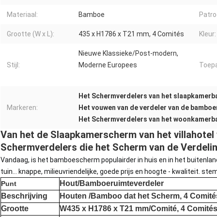
Materiaal:
Bamboe
Patro
Grootte (W x L):
435 x H1786 x T21 mm, 4 Comités
Kleur:
Nieuwe Klassieke/Post-modern,
Stijl:
Moderne Europees
Toepa
Het Schermverdelers van het slaapkamer
Markeren:
Het vouwen van de verdeler van de bamboe
Het Schermverdelers van het woonkamer
Van het de Slaapkamerscherm van het villahot
Schermverdelers die het Scherm van de Verdeli
Vandaag, is het bamboescherm populairder in huis en in het buitenland, 
tuin… knappe, milieuvriendelijke, goede prijs en hoogte - kwaliteit. st
Hout/Bamboeruimteverdeler
Punt
Beschrijving
Houten /Bamboo dat het Scherm, 4 Comité
Grootte
W435 x H1786 x T21 mm/Comité, 4 Comité