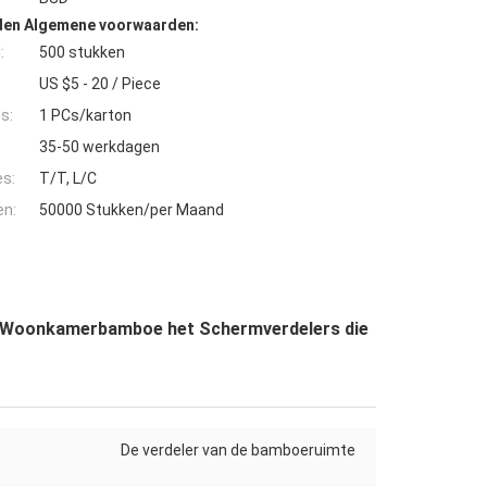
den Algemene voorwaarden:
:
500 stukken
US $5 - 20 / Piece
s:
1 PCs/karton
35-50 werkdagen
es:
T/T, L/C
en:
50000 Stukken/per Maand
de Woonkamerbamboe het Schermverdelers die
De verdeler van de bamboeruimte