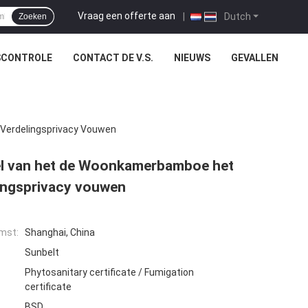
Vraag een offerte aan
|
Dutch
Zoeken
SCONTROLE
CONTACT DE V.S.
NIEUWS
GEVALLEN
Verdelingsprivacy Vouwen
tel van het de Woonkamerbamboe het
lingsprivacy vouwen
mst:
Shanghai, China
Sunbelt
Phytosanitary certificate / Fumigation
certificate
BSD