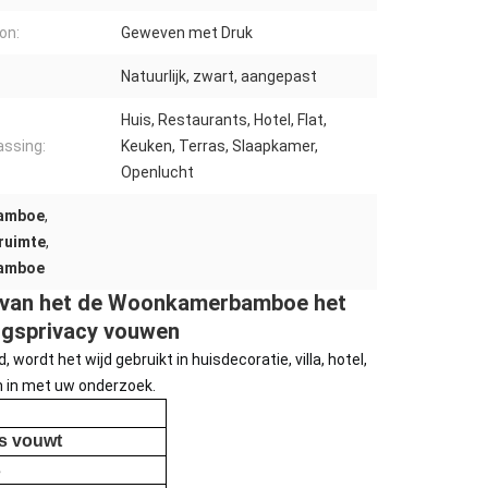
on:
Geweven met Druk
Natuurlijk, zwart, aangepast
Huis, Restaurants, Hotel, Flat,
ssing:
Keuken, Terras, Slaapkamer,
Openlucht
bamboe
,
ruimte
,
bamboe
el van het de Woonkamerbamboe het
ngsprivacy vouwen
wordt het wijd gebruikt in huisdecoratie, villa, hotel,
em in met uw onderzoek.
s vouwt
s