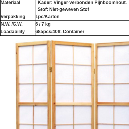
Materiaal
Kader: Vinger-verbonden Pijnboomhout.
Stof: Niet-geweven Stof
Verpakking
1pc/Karton
N.W. /G.W.
6 / 7 kg
Loadability
685pcs/40ft. Container