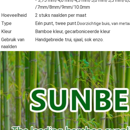
- 3,75 mm/4,0 mm/4,5 mm/5,0 mm/5,5 mm/6
/7mm/8mm/9mm/10.0mm
Hoeveelheid
2 stuks naalden per maat
Type
Eén punt, twee punt.
Doorzichtige buis, van meta
Kleur
Bamboe kleur, gecarboniceerde kleur
Gebruik van
Handgebreide trui, sjaal, sok enzo.
naalden