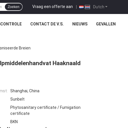
Vraag een offerte aan
|
Dutch
Zoeken
SCONTROLE
CONTACT DE V.S.
NIEUWS
GEVALLEN
oniseerde Breien
ulpmiddelenhandvat Haaknaald
mst:
Shanghai, China
Sunbelt
Phytosanitary certificate / Fumigation
certificate
BKN