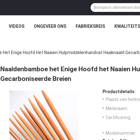
VIDEOS
ONGEVEER ONS
FABRIEKSREIS
KWALITEIT
Het Enige Hoofd Het Naaien Hulpmiddelenhandvat Haaknaald Gecarb
Naaldenbamboe het Enige Hoofd het Naaien H
Gecarboniseerde Breien
Productdetails:
Plaats van herko
Merknaam:
Certificering:
Modelnummer: