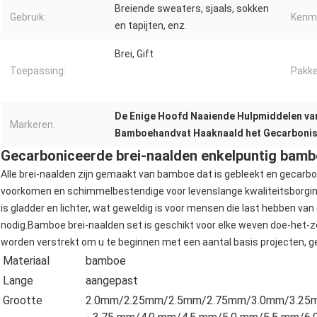
Breiende sweaters, sjaals, sokken
Gebruik:
Kenm
en tapijten, enz.
Brei, Gift
Toepassing:
Pakke
De Enige Hoofd Naaiende Hulpmiddelen va
Markeren:
Bamboehandvat Haaknaald het Gecarbonis
Gecarboniceerde brei-naalden enkelpuntig bamb
Alle brei-naalden zijn gemaakt van bamboe dat is gebleekt en gecarb
voorkomen en schimmelbestendige voor levenslange kwaliteitsborgin
is gladder en lichter, wat geweldig is voor mensen die last hebben va
nodig.Bamboe brei-naalden set is geschikt voor elke weven doe-het-zel
worden verstrekt om u te beginnen met een aantal basis projecten, ge
Materiaal
bamboe
Lange
aangepast
Grootte
2.0mm/2.25mm/2.5mm/2.75mm/3.0mm/3.25