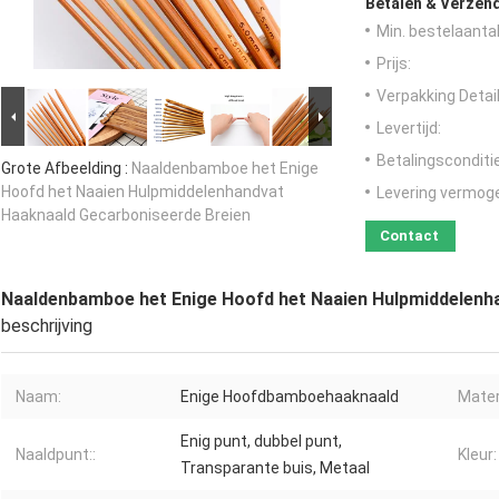
Betalen & Verzen
Min. bestelaantal
Prijs:
Verpakking Detail
Levertijd:
Betalingsconditi
Grote Afbeelding :
Naaldenbamboe het Enige
Hoofd het Naaien Hulpmiddelenhandvat
Levering vermog
Haaknaald Gecarboniseerde Breien
Contact
Naaldenbamboe het Enige Hoofd het Naaien Hulpmiddelenh
beschrijving
Naam:
Enige Hoofdbamboehaaknaald
Mater
Enig punt, dubbel punt,
Naaldpunt::
Kleur:
Transparante buis, Metaal