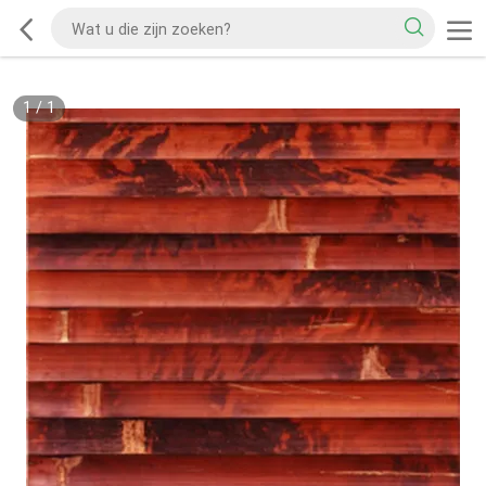
1
/
1