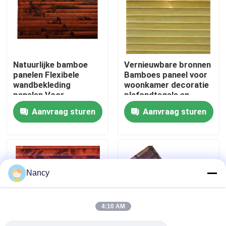
Ongeveer ons
Fabrieksreis
Natuurlijke bamboe
Vernieuwbare bronnen
panelen Flexibele
Bamboes paneel voor
wandbekleding
woonkamer decoratie
Kwaliteitscontrole
panelen Voor
plafondtegels en
woonkamer decoratie,
buitenkeukens
Aanvraag sturen
Aanvraag sturen
plafondtegels
Contact de V.S.
Buitenkeukens
Nieuws
Nancy
Gevallen
4:10 AM
Bamboe Grondstof