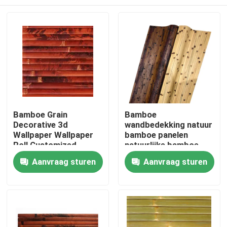
Bamboe Grain
Bamboe
Decorative 3d
wandbedekking natuur
Wallpaper Wallpaper
bamboe panelen
Roll Customized
natuurlijke bamboe
Aziatische ontwerp
behang voor decoratie
Huis
Aanvraag sturen
Aanvraag sturen
stijl
Producten
Videos