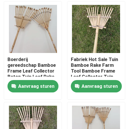
Boerderij
Fabriek Hot Sale Tuin
gereedschap Bamboe
Bamboe Rake Farm
Frame Leaf Collector
Tool Bamboe Frame
Beton Tuin Leaf Rake
Leaf Collector Tuin
Leaf Rakes
Aanvraag sturen
Aanvraag sturen
Huis
Producten
Videos