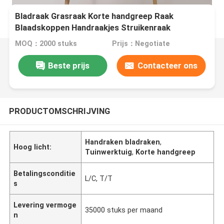
Bladraak Grasraak Korte handgreep Raak
Blaadskoppen Handraakjes Struikenraak
losmaakgrondraakjes Tuinierswerktuig Handraak
MOQ：2000 stuks
Prijs：Negotiate
Beste prijs
Contacteer ons
PRODUCTOMSCHRIJVING
Handraken bladraken
,
Hoog licht:
Tuinwerktuig
,
Korte handgreep
Betalingsconditie
L/C, T/T
s
Levering vermoge
35000 stuks per maand
n