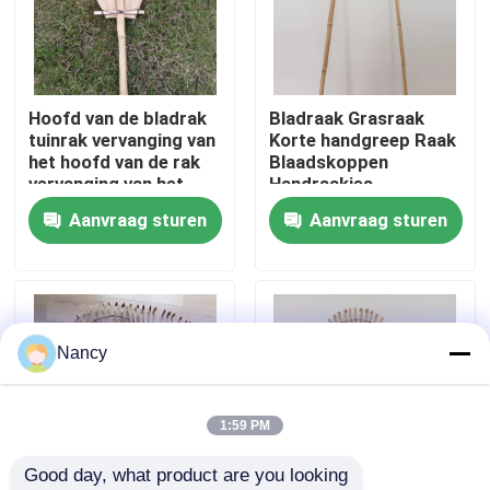
Ongeveer ons
Hoofd van de bladrak
Bladraak Grasraak
Fabrieksreis
tuinrak vervanging van
Korte handgreep Raak
het hoofd van de rak
Blaadskoppen
vervanging van het
Handraakjes
Kwaliteitscontrole
hoofd van de rak
Struikenraak
Aanvraag sturen
Aanvraag sturen
tuinblad schepen
losmaakgrondraakjes
handrak
Tuinierswerktuig
Contact de V.S.
Handraak
Nieuws
Nancy
Gevallen
1:59 PM
Good day, what product are you looking 
Bamboe Grondstof