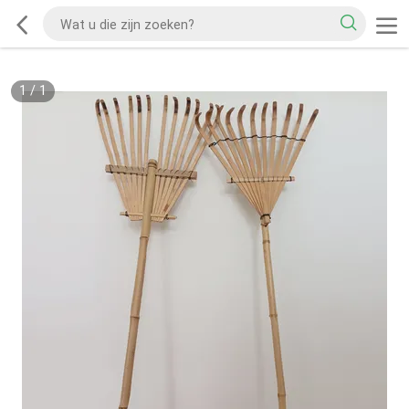
1
/
1