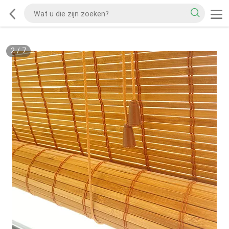
2
/
7