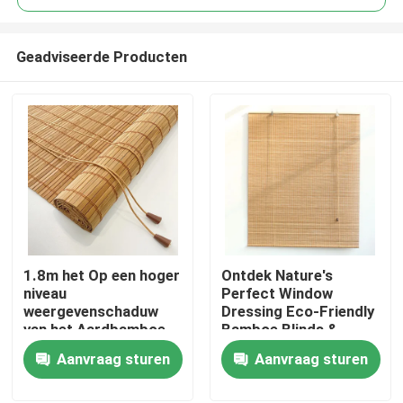
Geadviseerde Producten
1.8m het Op een hoger
Ontdek Nature's
Huis
niveau
Perfect Window
weergevenschaduw
Dressing Eco-Friendly
van het Aardbamboe
Bamboe Blinds &
Producten
voor Vensters
Roller Shades
Aanvraag sturen
Aanvraag sturen
Kleurrijk Roman
Curtains Light
Videos
Filtering