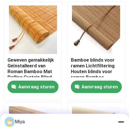
Ongeveer ons
Fabrieksreis
Kwaliteitscontrole
Geweven gemakkelijk
Bamboe blinds voor
Geïnstalleerd van
ramen Lichtfiltering
Contact de V.S.
Roman Bamboo Mat
Houten blinds voor
Rolling Curtain Blind
ramen Bamboe
Openlucht 180*180cm
rolluiken binnen
Aanvraag sturen
Aanvraag sturen
Nieuws
Gevallen
Miya
Bamboe Grondstof