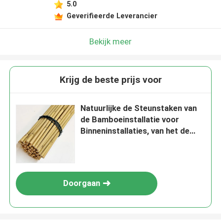
5.0
Geverifieerde Leverancier
Bekijk meer
Krijg de beste prijs voor
Natuurlijke de Steunstaken van
de Bamboeinstallatie voor
Binneninstallaties, van het de
Tuinbamboe van Polen van
Bamboestokken Staak 40cm
595cm
Doorgaan