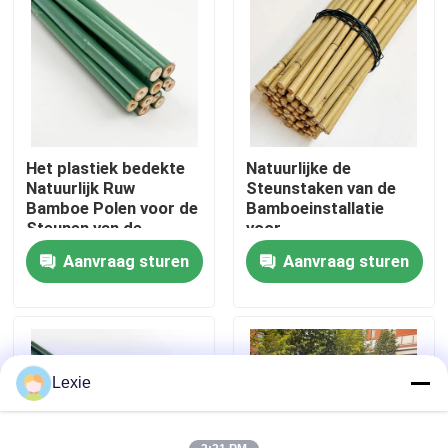
Ongeveer ons
Fabrieksreis
Het plastiek bedekte
Natuurlijke de
Kwaliteitscontrole
Natuurlijk Ruw
Steunstaken van de
Bamboe Polen voor de
Bamboeinstallatie
Steunen van de
voor
Contact de V.S.
Installatiestaken van
Binneninstallaties, van
Aanvraag sturen
Aanvraag sturen
Tomatenbomen met
het de Tuinbamboe
een laag
van Polen van
Bamboestokken Staak
Nieuws
40cm 595cm
Gevallen
Lexie
Bamboe Grondstof