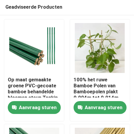
Geadviseerde Producten
Op maat gemaakte
100% het ruwe
groene PVC-gecoate
Bamboe Polen van
bamboe behandelde
Bamboepolen plakt
Huis
bloemen steun Tonkin
0.004m tot 0.014m
bamboe plastic buis
Diameter
Aanvraag sturen
Aanvraag sturen
paal
Producten
Videos