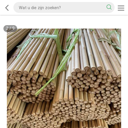
2
/
9