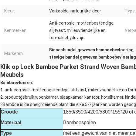
Kleur:
Verkoolde, natuurlijke kleur
Type:
Anti-corrosie, mottenbestendige,
Kenmerken:
slijtvast, milieuvriendelijke en
Verpa
formaldehydevrije
Binnenbundel geweven bamboebevloering
,
Markeren:
stevige bundel geweven bamboebevloering
Klik op Lock Bamboe Parket Strand Woven Bamb
Meubels
Bamboevloeren:
1. anti-corrosie, mottenbestendige, slijtvast, milieuvriendelijke en for
2. productgebruik:woonkamer, slaapkamer, kantoor, hotelkamer, kinde
3Bamboe is de snelgroeiende plant die elke 5-7 jaar kan worden geoog
Grootte
1850/3500/4200/5800*155*20 of 
Materiaal
Bamboespalen
Type
met een gewicht van niet meer d