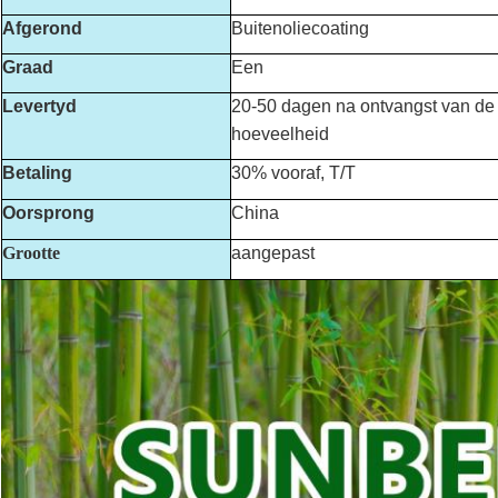
Afgerond
Buitenoliecoating
Graad
Een
Levertyd
20-50 dagen na ontvangst van de s
hoeveelheid
Betaling
30% vooraf, T/T
Oorsprong
China
Grootte
aangepast