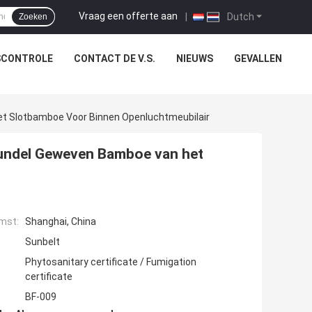
Vraag een offerte aan
|
Dutch
Zoeken
SCONTROLE
CONTACT DE V.S.
NIEUWS
GEVALLEN
Het Slotbamboe Voor Binnen Openluchtmeubilair
 Bundel Geweven Bamboe van het
mst:
Shanghai, China
Sunbelt
Phytosanitary certificate / Fumigation
certificate
BF-009