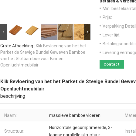
Betalen & Verzen
Min. bestelaantal
Prijs:
Verpakking Detail
Levertijd:
Betalingsconditi
Grote Afbeelding :
Klik Bevloering van het het
Parket de Stevige Bundel Geweven Bamboe
Levering vermog
van het Slotbamboe voor Binnen
Contact
Openluchtmeubilair
Klik Bevloering van het het Parket de Stevige Bundel Gew
Openluchtmeubilair
beschrijving
Naam:
massieve bamboe vloeren
Mater
Horizontale gecomprimeerde, 3-
Structuur:
Instal
laagse parallelle structuur