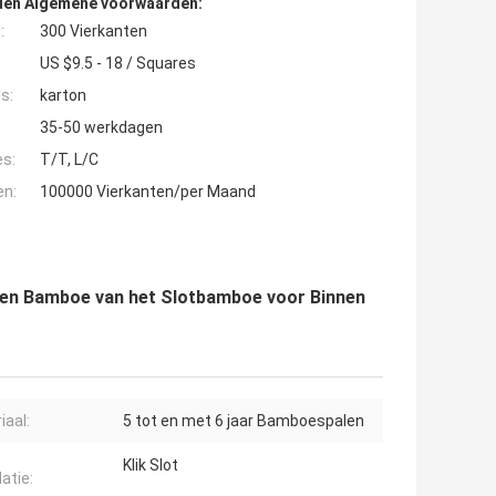
den Algemene voorwaarden:
:
300 Vierkanten
US $9.5 - 18 / Squares
s:
karton
35-50 werkdagen
es:
T/T, L/C
en:
100000 Vierkanten/per Maand
even Bamboe van het Slotbamboe voor Binnen
iaal:
5 tot en met 6 jaar Bamboespalen
Klik Slot
latie: