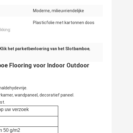
Moderne, milieuvriendelijke
Plasticfolie met kartonnen doos
kking:
Klik het parketbevloering van het Slotbamboe
,
oe Flooring voor Indoor Outdoor
maldehydevrije.
rkamer, wandpaneel, decoratief paneel.
st.
op uw verzoek
an 50 g/m2