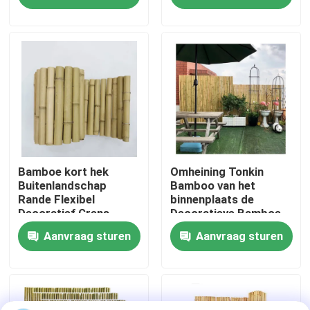
Decors hek rollen-
decoratie hek rollen 1
1*3m
* 3m
Ongeveer ons
Fabrieksreis
Kwaliteitscontrole
Contact de V.S.
Bamboe kort hek
Omheining Tonkin
Buitenlandschap
Bamboo van het
Rande Flexibel
binnenplaats de
Decoratief Grens
Decoratieve Bamboe
Nieuws
1.5m
Aanvraag sturen
Aanvraag sturen
Openluchttuinomheining
Gevallen
Bamboe Grondstof