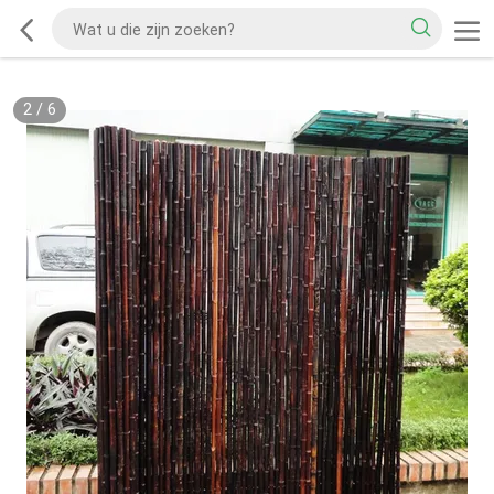
2
/
6