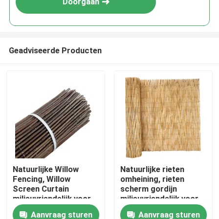
Doorgaan
Geadviseerde Producten
Huis
Natuurlijke Willow
Natuurlijke rieten
Fencing, Willow
omheining, rieten
Producten
Screen Curtain
scherm gordijn
milieuvriendelijk voor
milieuvriendelijk voor
tuin, balkon, buiten,
tuin, balkon, buiten,
Aanvraag sturen
Aanvraag sturen
Videos
achtertuin Patio
achtertuin patio