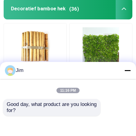
Decoratief bamboe hek
(36)
20x100cm decoratief
Kunstmatige hek
Jim
bamboe hek kleine tuin
Telescopische heg
decoratieve grenshek
Kunststof hek Tuin
voor buitendecoratie
11:16 PM
Beste prijs
Beste prijs
Good day, what product are you looking 
for?
Contacteer ons
Contacteer ons