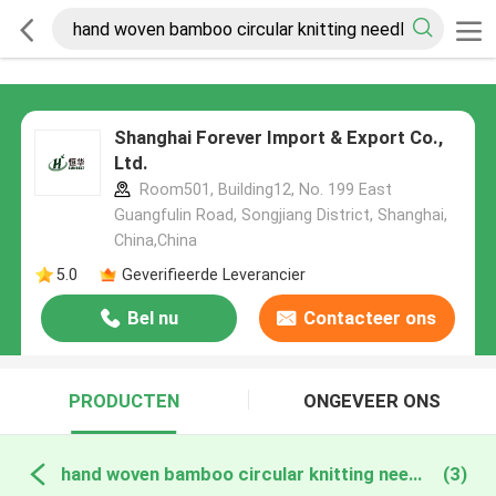
Shanghai Forever Import & Export Co.,
Ltd.
Room501, Building12, No. 199 East
Guangfulin Road, Songjiang District, Shanghai,
China,China
5.0
Geverifieerde Leverancier
Bel nu
Contacteer ons
PRODUCTEN
ONGEVEER ONS
hand woven bamboo circular knitting needles online fabricage
(3)