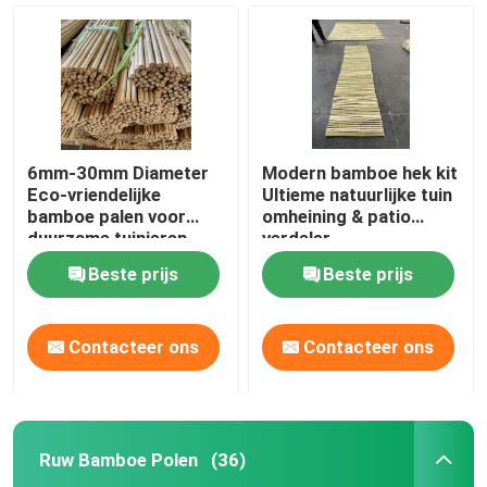
6mm-30mm Diameter
Modern bamboe hek kit
Eco-vriendelijke
Ultieme natuurlijke tuin
bamboe palen voor
omheining & patio
duurzame tuinieren
verdeler
Beste prijs
Beste prijs
Huis
Contacteer ons
Contacteer ons
Producten
Ruw Bamboe Polen
(36)
Videos