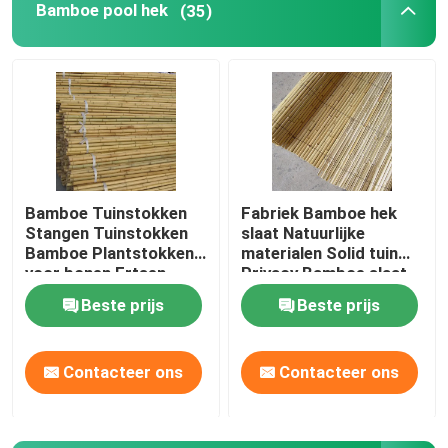
Bamboe pool hek
(35)
Bamboe Tiki Bar
massieve bamboe vloeren
bamboe het met panelen bekleden
Bamboe Tuinstokken
Fabriek Bamboe hek
Stangen Tuinstokken
slaat Natuurlijke
Bamboe rondbreinaalden
Bamboe Plantstokken
materialen Solid tuin
voor bonen Ertsen
Privacy Bamboe slaat
Komkommers
Blinde bamboerol
Beste prijs
Beste prijs
Fruitplanten Bomen
Blank bamboe-onderwielen
Contacteer ons
Contacteer ons
bamboehark