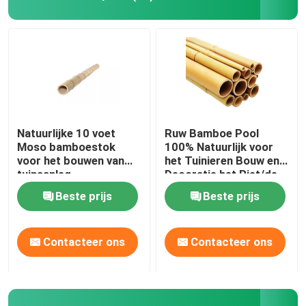
Ruw Bamboe Polen
Moso bamboe paal
Bamboe pool hek
Natuurlijke 10 voet
Ruw Bamboe Pool
Moso bamboestok
100% Natuurlijk voor
voor het bouwen van
het Tuinieren Bouw en
Decoratief bamboe hek
tuinaanleg
Decoratie het Riet/de
Staken van het
Beste prijs
Beste prijs
Hoogste
Eenmalige bamboeslammen
Kwaliteitsbamboe
Contacteer ons
Contacteer ons
Bamboe potdeksel
Natuurlijke Bamboetoorts